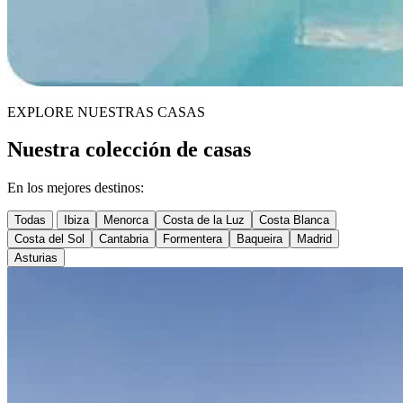
EXPLORE NUESTRAS CASAS
Nuestra colección de casas
En los mejores destinos:
Todas
Ibiza
Menorca
Costa de la Luz
Costa Blanca
Costa del Sol
Cantabria
Formentera
Baqueira
Madrid
Asturias