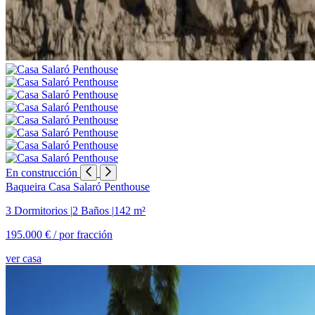
En construcción
Baqueira
Casa Salaró Penthouse
3 Dormitorios
|
2 Baños
|
142 m²
195.000 € /
por fracción
ver casa