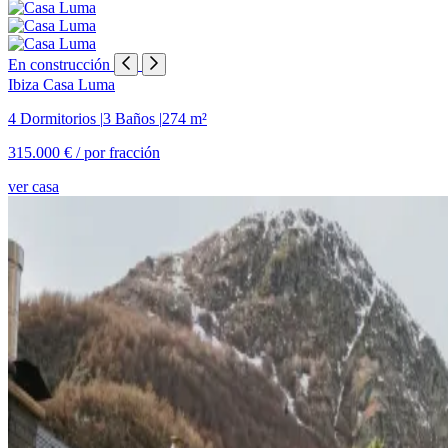
En construcción
Ibiza
Casa Luma
4 Dormitorios
|
3 Baños
|
274 m²
315.000 € /
por fracción
ver casa