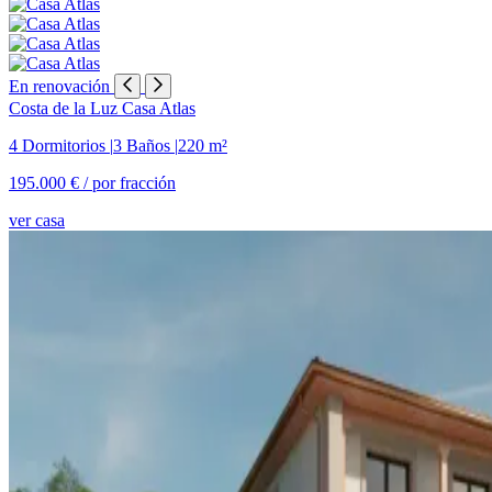
En renovación
Costa de la Luz
Casa Atlas
4 Dormitorios
|
3 Baños
|
220 m²
195.000 € /
por fracción
ver casa