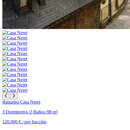
Baqueira
Casa Neret
3 Dormitorios
|
2 Baños
|
98 m²
120.000 € /
por fracción