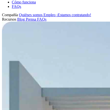
Cómo funciona
FAQs
Compañía
Quiénes somos
Empleo
¡Estamos contratando!
Recursos
Blog
Prensa
FAQs