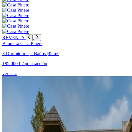
REVENTA
Baqueira
Casa Pinere
3 Dormitorios
|
2 Baños
|
95 m²
185.000 € /
por fracción
ver casa