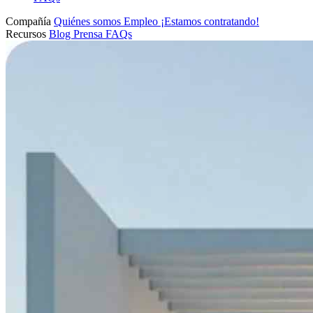
Compañía
Quiénes somos
Empleo
¡Estamos contratando!
Recursos
Blog
Prensa
FAQs