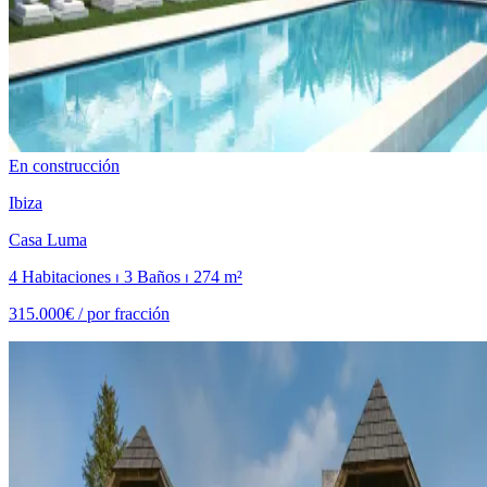
En construcción
Ibiza
Casa Luma
4 Habitaciones ⏐ 3 Baños ⏐ 274 m²
315.000€ /
por fracción