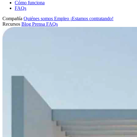
Cómo funciona
FAQs
Compañía
Quiénes somos
Empleo
¡Estamos contratando!
Recursos
Blog
Prensa
FAQs