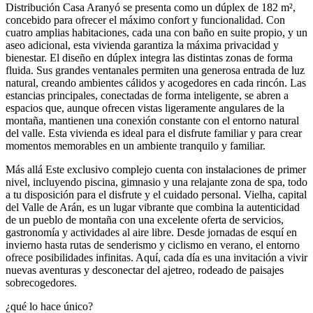
Distribución Casa Aranyó se presenta como un dúplex de 182 m²,
concebido para ofrecer el máximo confort y funcionalidad. Con
cuatro amplias habitaciones, cada una con baño en suite propio, y un
aseo adicional, esta vivienda garantiza la máxima privacidad y
bienestar. El diseño en dúplex integra las distintas zonas de forma
fluida. Sus grandes ventanales permiten una generosa entrada de luz
natural, creando ambientes cálidos y acogedores en cada rincón. Las
estancias principales, conectadas de forma inteligente, se abren a
espacios que, aunque ofrecen vistas ligeramente angulares de la
montaña, mantienen una conexión constante con el entorno natural
del valle. Esta vivienda es ideal para el disfrute familiar y para crear
momentos memorables en un ambiente tranquilo y familiar.
Más allá Este exclusivo complejo cuenta con instalaciones de primer
nivel, incluyendo piscina, gimnasio y una relajante zona de spa, todo
a tu disposición para el disfrute y el cuidado personal. Vielha, capital
del Valle de Arán, es un lugar vibrante que combina la autenticidad
de un pueblo de montaña con una excelente oferta de servicios,
gastronomía y actividades al aire libre. Desde jornadas de esquí en
invierno hasta rutas de senderismo y ciclismo en verano, el entorno
ofrece posibilidades infinitas. Aquí, cada día es una invitación a vivir
nuevas aventuras y desconectar del ajetreo, rodeado de paisajes
sobrecogedores.
¿qué lo hace único?