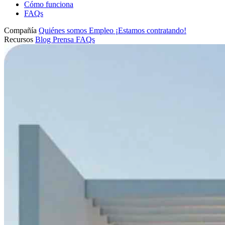
Cómo funciona
FAQs
Compañía
Quiénes somos
Empleo
¡Estamos contratando!
Recursos
Blog
Prensa
FAQs