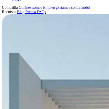
Compañía
Quiénes somos
Empleo
¡Estamos contratando!
Recursos
Blog
Prensa
FAQs