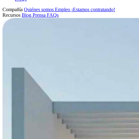
Compañía
Quiénes somos
Empleo
¡Estamos contratando!
Recursos
Blog
Prensa
FAQs