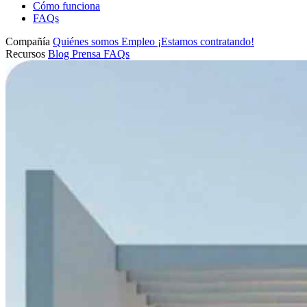
Cómo funciona
FAQs
Compañía
Quiénes somos
Empleo
¡Estamos contratando!
Recursos
Blog
Prensa
FAQs