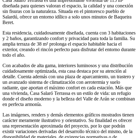
Casa Salaró Terrassa es una impresionante vivienda de 115 m²
diseñada para quienes valoran el espacio, la calidad y una conexión
sin fisuras con la naturaleza. Situada en el pintoresco pueblo de
Salardú, ofrece un entorno idílico a solo unos minutos de Baqueira
Beret.
Esta residencia, cuidadosamente diseñada, cuenta con 3 habitaciones
y 2 baños, garantizando confort y privacidad para toda la familia. Su
amplia terraza de 38 m² prolonga el espacio habitable hacia el
exterior, creando el rincón perfecto para disfrutar del entorno durante
todo el año.
Con acabados de alta gama, interiores luminosos y una distribución
cuidadosamente optimizada, esta casa destaca por su atención al
detalle. Cuenta además con una plaza de aparcamiento, un trastero y
un avanzado sistema de climatización con aerotermia y suelo
radiante, que aportan el máximo confort en cada estación. Más que
una vivienda, Casa Salaró Terrassa es un estilo de vida: un refugio
donde el diseño moderno y la belleza del Valle de Arán se combinan
en perfecta armonía.
Las imágenes, renders y demás elementos gráficos mostrados tienen
carácter meramente ilustrativo y orientativo. Su finalidad es ofrecer
una representación aproximada del proyecto, por lo que podrán
existir variaciones derivadas del desarrollo técnico del mismo, de la
disponibilidad de materiales, de exigencias normativas o de