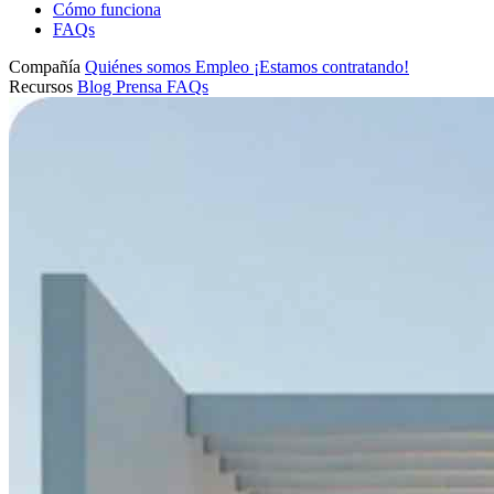
Cómo funciona
FAQs
Compañía
Quiénes somos
Empleo
¡Estamos contratando!
Recursos
Blog
Prensa
FAQs