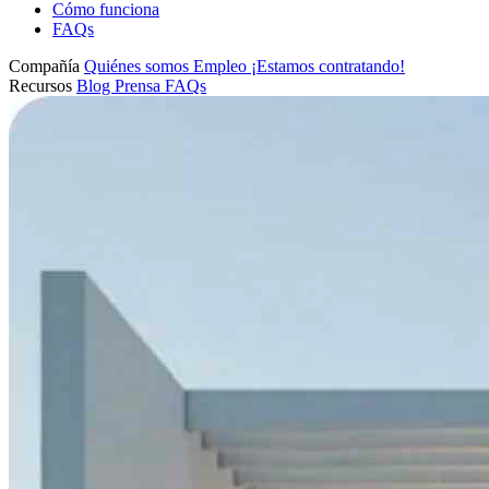
Cómo funciona
FAQs
Compañía
Quiénes somos
Empleo
¡Estamos contratando!
Recursos
Blog
Prensa
FAQs