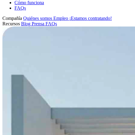
Cómo funciona
FAQs
Compañía
Quiénes somos
Empleo
¡Estamos contratando!
Recursos
Blog
Prensa
FAQs