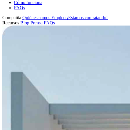
Cómo funciona
FAQs
Compañía
Quiénes somos
Empleo
¡Estamos contratando!
Recursos
Blog
Prensa
FAQs