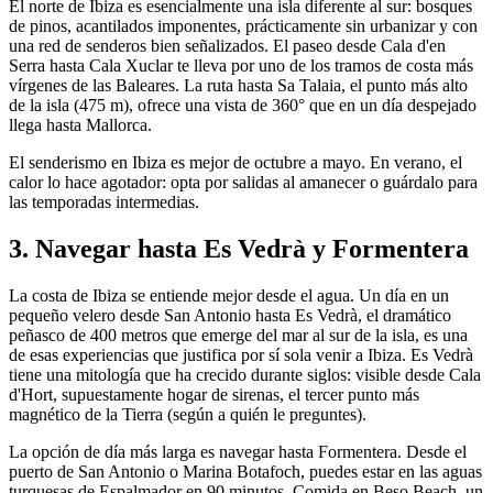
El norte de Ibiza es esencialmente una isla diferente al sur: bosques
de pinos, acantilados imponentes, prácticamente sin urbanizar y con
una red de senderos bien señalizados. El paseo desde Cala d'en
Serra hasta Cala Xuclar te lleva por uno de los tramos de costa más
vírgenes de las Baleares. La ruta hasta Sa Talaia, el punto más alto
de la isla (475 m), ofrece una vista de 360° que en un día despejado
llega hasta Mallorca.
El senderismo en Ibiza es mejor de octubre a mayo. En verano, el
calor lo hace agotador: opta por salidas al amanecer o guárdalo para
las temporadas intermedias.
3. Navegar hasta Es Vedrà y Formentera
La costa de Ibiza se entiende mejor desde el agua. Un día en un
pequeño velero desde San Antonio hasta Es Vedrà, el dramático
peñasco de 400 metros que emerge del mar al sur de la isla, es una
de esas experiencias que justifica por sí sola venir a Ibiza. Es Vedrà
tiene una mitología que ha crecido durante siglos: visible desde Cala
d'Hort, supuestamente hogar de sirenas, el tercer punto más
magnético de la Tierra (según a quién le preguntes).
La opción de día más larga es navegar hasta Formentera. Desde el
puerto de San Antonio o Marina Botafoch, puedes estar en las aguas
turquesas de Espalmador en 90 minutos. Comida en Beso Beach, un