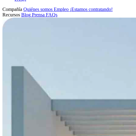
Compañía
Quiénes somos
Empleo
¡Estamos contratando!
Recursos
Blog
Prensa
FAQs