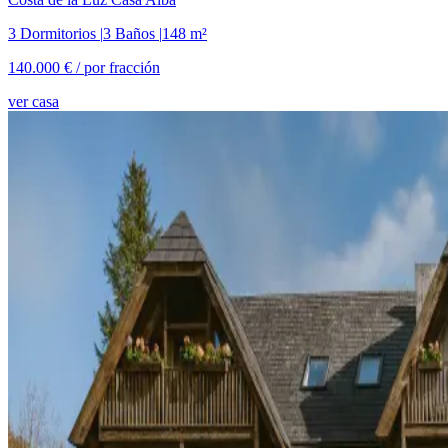
3 Dormitorios
|
3 Baños
|
148 m²
140.000 € /
por fracción
ver casa