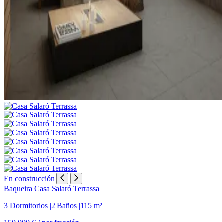
En construcción
Baqueira
Casa Salaró Terrassa
3 Dormitorios
|
2 Baños
|
115 m²