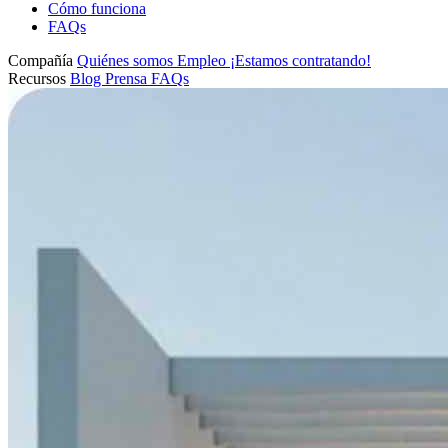
Cómo funciona
FAQs
Compañía
Quiénes somos
Empleo
¡Estamos contratando!
Recursos
Blog
Prensa
FAQs