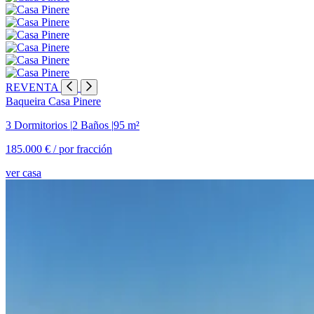
REVENTA
Baqueira
Casa Pinere
3 Dormitorios
|
2 Baños
|
95 m²
185.000 € /
por fracción
ver casa