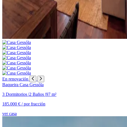
En renovación
Baqueira
Casa Gessóla
3 Dormitorios
|
2 Baños
|
97 m²
185.000 € /
por fracción
ver casa