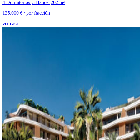
4 Dormitorios
|
3 Baños
|
202 m²
135.000 € /
por fracción
ver casa