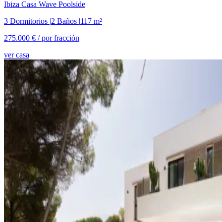
Ibiza
Casa Wave Poolside
3 Dormitorios
|
2 Baños
|
117 m²
275.000 € /
por fracción
ver casa