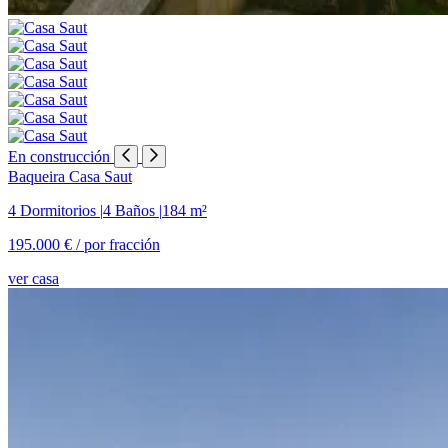
En construcción
Baqueira
Casa Saut
4 Dormitorios
|
4 Baños
|
184 m²
195.000 € /
por fracción
ver casa