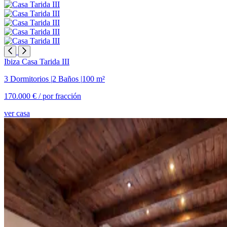
Ibiza
Casa Tarida III
3 Dormitorios
|
2 Baños
|
100 m²
170.000 € /
por fracción
ver casa