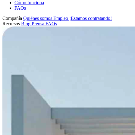
Cómo funciona
FAQs
Compañía
Quiénes somos
Empleo
¡Estamos contratando!
Recursos
Blog
Prensa
FAQs